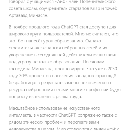
говорил с учащимися «Айб» член Попечительского
совета школы, соучредитель стартапов Krisp и 10web
Артавазд Минасян.
В ноябре прошлого года ChatGPT стал доступен для
широкого круга пользователей. Многие считают, что
этот бот нанесёт урон образованию. Однако
стремительная экспансия нейронных сетей и их
укоренение в сегодняшней действительности ставит
под угрозу не только образование. По словам
господина Минасяна, прогнозируют, что уже в 2030
году 30% процентов населения западных стран ждёт
безработица: в результате замены человеческого
ресурса нейронными сетями многие профессии будут
попросту вытеснены с рынка труда.
Масштабное использование искусственного
интеллекта, в частности ChatGPT, сопряжёно также с
рядом этических проблем и перспективами
человечества в целом. Мир столкнулся с дилеммой: с