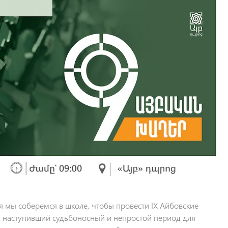
ря мы соберемся в школe, чтобы провести IX Айбовские
я наступивший судьбоносный и непростой период для