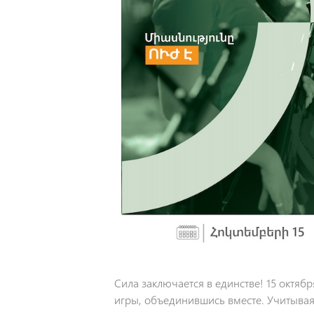
Сила заключается в единстве! 15 октяб
игры, объединившись вместе. Учитыва