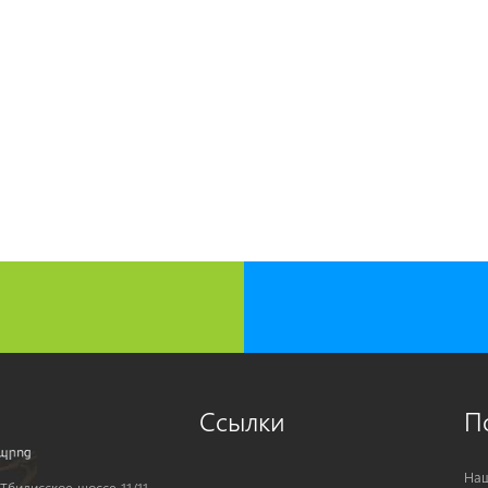
Ссылки
П
Наш
Тбилисское шоссе 11/11