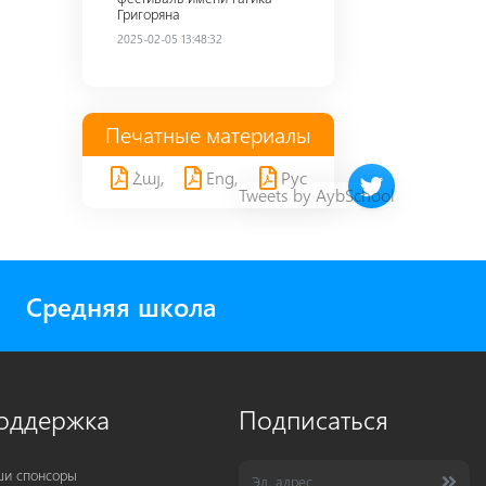
Григоряна
2025-02-05 13:48:32
Печатные материалы
Հայ,
Eng,
Рус
Twitter timeline 
Tweets by AybSchool
Средняя школа
оддержка
Подписаться
и спонсоры