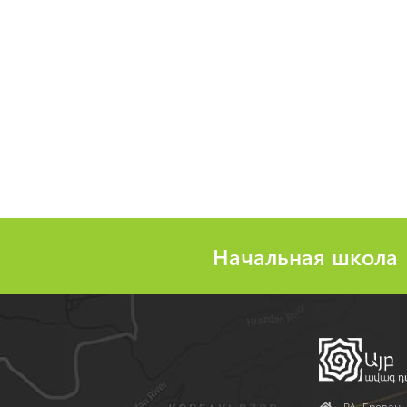
Начальная школа
Address
РА, Ереван, 