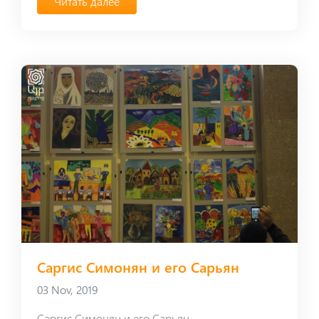
Читать далее
Саргис Симонян и его Сарьян
03 Nov, 2019
Саргис Симонян и его Сарьян