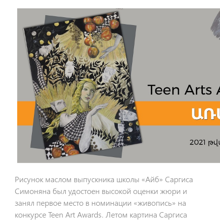
Рисунок маслом выпускника школы «Айб» Саргиса
Симоняна был удостоен высокой оценки жюри и
занял первое место в номинации «живопись» на
конкурсе Teen Art Awards. Летом картина Саргиса