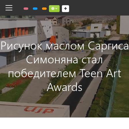
Toggle navigation
Social links dropdown button
Рисунок маслом Саргиса
Симоняна стал
победителем Teen Art
Awards