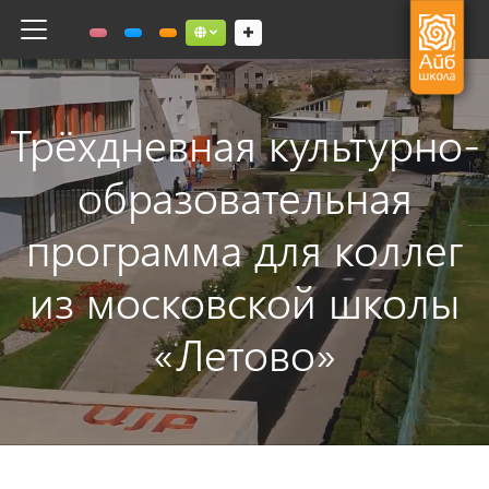
Toggle navigation
Social links dropdown button
Трёхдневная культурно-
образовательная
программа для коллег
из московской школы
«Летово»