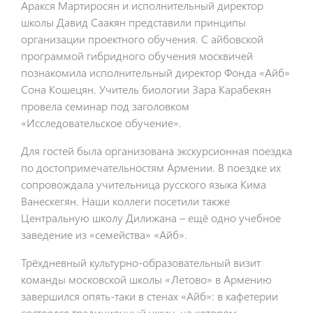
Аракся Мартиросян и исполнительный директор
школы Давид Саакян представили принципы
организации проектного обучения. С айбовской
программой гибридного обучения москвичей
познакомила исполнительный директор Фонда «Айб»
Сона Кошецян. Учитель биологии Зара Карабекян
провела семинар под заголовком
«Исследовательское обучение».
Для гостей была организована экскурсионная поездка
по достопримечательностям Армении. В поездке их
сопровождала учительница русского языка Кима
Ванескегян. Наши коллеги посетили также
Центральную школу Дилижана – ещё одно учебное
заведение из «семейства» «Айб».
Трёхдневный культурно-образовательный визит
команды московской школы «Летово» в Армению
завершился опять-таки в стенах «Айб»: в кафетерии
состоялся традиционный ужин, на котором