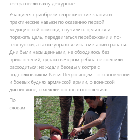
костра несли вахту дежурные.
Учащиеся приобрели теоретические знания и
практические навыки по оказанию первой
медицинской помощи, научились целиться и
поражать цель, передвигаться перебежками и по-
пластунски, а также упражнялись в метании гранаты.
Дни были насыщенными, не обходилось без
приключений, однако вечером ребята не спешили
расходиться: их ждали беседы у костра с
подполковником Рачья Петросянцем – о становлении
и боевых буднях армянской армии, о воинской
дисциплине, о межличностных отношениях.
По
словам