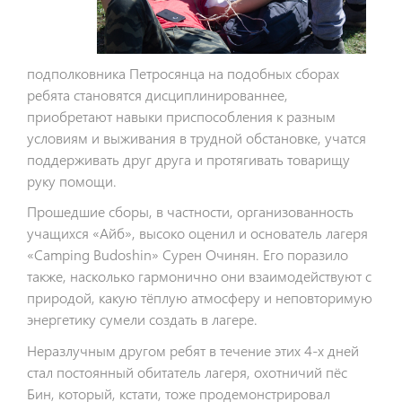
подполковника Петросянца на подобных сборах
ребята становятся дисциплинированнее,
приобретают навыки приспособления к разным
условиям и выживания в трудной обстановке, учатся
поддерживать друг друга и протягивать товарищу
руку помощи.
Прошедшие сборы, в частности, организованность
учащихся «Айб», высоко оценил и основатель лагеря
«
Camping
Budoshin» Сурен Очинян. Его поразило
также, насколько гармонично они взаимодействуют с
природой, какую тёплую атмосферу и неповторимую
энергетику сумели создать в лагере.
Неразлучным другом ребят в течение этих 4-х дней
стал постоянный обитатель лагеря, охотничий пёс
Бин, который, кстати, тоже продемонстрировал