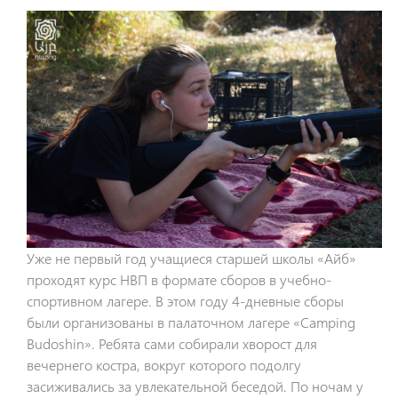
Уже не первый год учащиеся старшей школы «Айб»
проходят курс НВП в формате сборов в учебно-
спортивном лагере. В этом году 4-дневные сборы
были организованы в палаточном лагере «
Camping
Budoshin». Ребята сами собирали хворост для
вечернего костра, вокруг которого подолгу
засиживались за увлекательной беседой. По ночам у