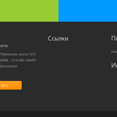
Ссылки
П
Наш
Тбилисское шоссе 11/11
6498; +374 (98) 546497
И
bschool.am