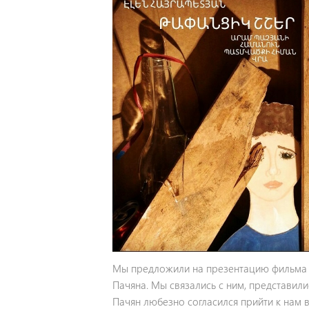
Мы предложили на презентацию фильма и
Пачяна. Мы связались с ним, представили
Пачян любезно согласился прийти к нам в