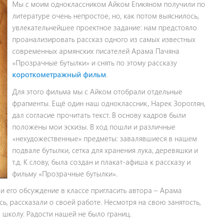
Мы с моим одноклассником Айком Егикяном получили по
литературе очень непростое, но, как потом выяснилось,
увлекательнейшее проектное задание: нам предстояло
проанализировать рассказ одного из самых известных
современных армянских писателей Арама Пачяна
«Прозрачные бутылки» и снять по этому рассказу
короткометражный фильм
.
Для этого фильма мы с Айком отобрали отдельные
фрагменты. Ещё один наш одноклассник, Нарек Зороглян,
дал согласие прочитать текст. В основу кадров были
положены мои эскизы. В ход пошли и различные
«нехудожественные» предметы: завалявшиеся в нашем
подвале бутылки, сетка для хранения лука, деревяшки и
т.д. К слову, была создан и плакат-афиша к рассказу и
фильму «Прозрачные бутылки».
 его обсуждение в классе пригласить автора – Арама
сь, рассказали о своей работе. Несмотря на свою занятость,
 школу. Радости нашей не было границ.