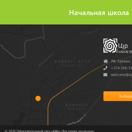
Начальная школа
Address
РА, Ереван, 
Phone
+374 (94) 54
Mail
welcome@ay
© 2026
Образовательный узел «Айб»
| Все права защищены