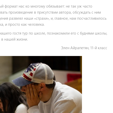
ый формат нас ко многому обязывает: не так уж часто
вать произведение в присутствии автора, обсуждать с ним
ния развеял наши «страхи», и, главное, нам посчастливилось
а, и просто как человека.
ашего гостя тур по школе, познакомили его с буднями школы,
» в нашей жизни.
Элен Айрапетян, 11-й класс