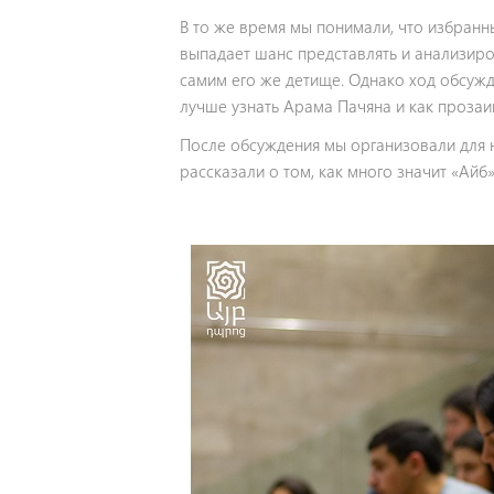
В то же время мы понимали, что избранн
выпадает шанс представлять и анализиро
самим его же детище. Однако ход обсужде
лучше узнать Арама Пачяна и как прозаик
После обсуждения мы организовали для н
рассказали о том, как много значит «Айб