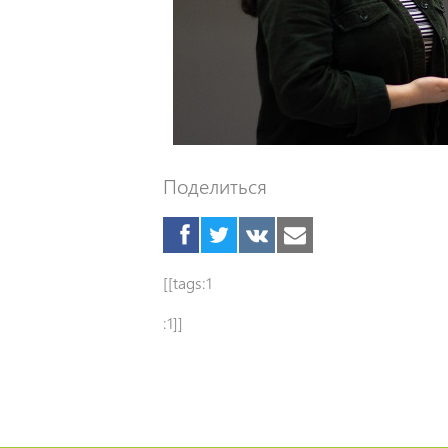
Поделиться
[[tags:1
:1]]