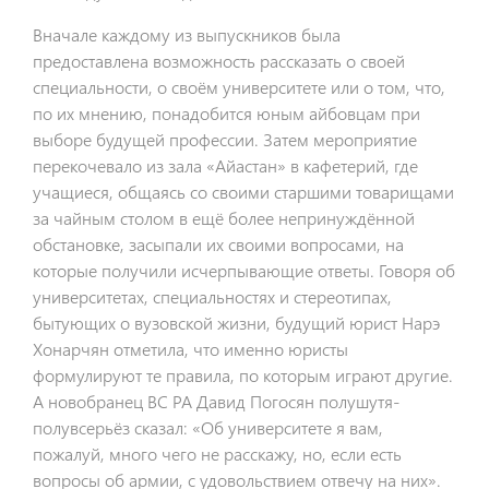
Вначале каждому из выпускников была
предоставлена возможность рассказать о своей
специальности, о своём университете или о том, что,
по их мнению, понадобится юным айбовцам при
выборе будущей профессии. Затем мероприятие
перекочевало из зала «Айастан» в кафетерий, где
учащиеся, общаясь со своими старшими товарищами
за чайным столом в ещё более непринуждённой
обстановке, засыпали их своими вопросами, на
которые получили исчерпывающие ответы. Говоря об
университетах, специальностях и стереотипах,
бытующих о вузовской жизни, будущий юрист Нарэ
Хонарчян отметила, что именно юристы
формулируют те правила, по которым играют другие.
А новобранец ВС РА Давид Погосян полушутя-
полувсерьёз сказал: «Об университете я вам,
пожалуй, много чего не расскажу, но, если есть
вопросы об армии, с удовольствием отвечу на них».