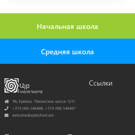
Начальная школа
Средняя школа
Ссылки
Address
РА, Ереван, Тбилисское шоссе 11/11
Phone
+374 (94) 546498; +374 (98) 546497
Mail
welcome@aybschool.am