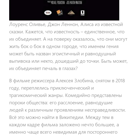
Лоуренс Оливье, Джон Леннон, Алиса из известной
сказки. Кажется, что известность – единственное, что
их объединяет. А на поверку оказалось, что они могут
жить бок о бок в одном городе, что именем гения
может быть назван эгоистичный и равнодушный
выпивоха или некто, дошедший до точки. Быть может,
их объединяет печаль в глазах?
В фильме режиссера Алексея Злобина, снятом в 2018
году, переплелись приключенческий и
трагикомический жанры. Комедийно представлены
пороки общества: его расслоение, равнодушие
людей к различным проявлениям несправедливости.
Всё это можно найти в Википедии. Между тем в
каждом кадре фильма заложено нечто большее, а
именно чаще всего невидимая для постороннего