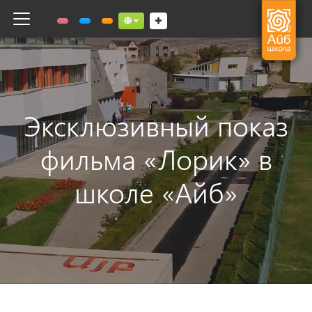
Toggle navigation
Social links dropdown button
Эксклюзивный показ
фильма «Лорик» в
школе «Айб»