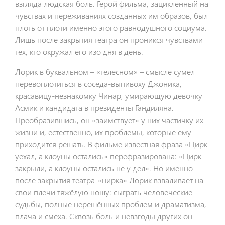
взгляда людская боль. Герой фильма, зацикленный на
чувствах и переживаниях созданных им образов, был
плоть от плоти именно этого равнодушного социума.
Лишь после закрытия театра он проникся чувствами
тех, кто окружал его изо дня в день.
Лорик в буквальном – «телесном» – смысле сумел
перевоплотиться в соседа-выпивоху Джоника,
красавицу-незнакомку Чинар, умирающую девочку
Асмик и кандидата в президенты Гандиляна.
Преобразившись, он «заимствует» у них частичку их
жизни и, естественно, их проблемы, которые ему
приходится решать. В фильме известная фраза «Цирк
уехал, а клоуны остались» перефразирована: «Цирк
закрыли, а клоуны остались не у дел». Но именно
после закрытия театра-«цирка» Лорик взваливает на
свои плечи тяжёлую ношу: сыграть человеческие
судьбы, полные нерешённых проблем и драматизма,
плача и смеха. Сквозь боль и невзгоды других он