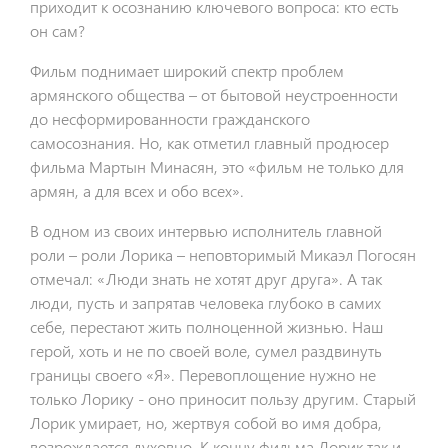
приходит к осознанию ключевого вопроса: кто есть
он сам?
Фильм поднимает широкий спектр проблем
армянского общества – от бытовой неустроенности
до несформированности гражданского
самосознания. Но, как отметил главный продюсер
фильма Мартын Минасян, это «фильм не только для
армян, а для всех и обо всех».
В одном из своих интервью исполнитель главной
роли – роли Лорика – неповторимый Микаэл Погосян
отмечал: «Люди знать не хотят друг друга». А так
люди, пусть и запрятав человека глубоко в самих
себе, перестают жить полноценной жизнью. Наш
герой, хоть и не по своей воле, сумел раздвинуть
границы своего «Я». Перевоплощение нужно не
только Лорику - оно приносит пользу другим. Старый
Лорик умирает, но, жертвуя собой во имя добра,
возрождается духовно. К концу фильма Лорик так и