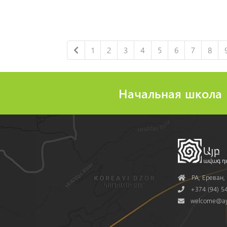
1
2
3
4
5
6
7
8
Начальная школа
Address
РА, Ереван, 
Phone
+374 (94) 54
Mail
welcome@ay