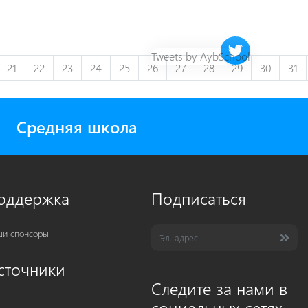
Twitter timeline 
Tweets by AybSchool
21
22
23
24
25
26
27
28
29
30
31
Средняя школа
оддержка
Подписаться
и спонсоры
сточники
Следите за нами в
социальных сетях