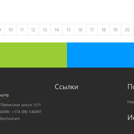
9
10
11
12
13
14
15
16
17
18
19
20
Ссылки
П
Наш
Тбилисское шоссе 11/11
6498; +374 (98) 546497
И
bschool.am