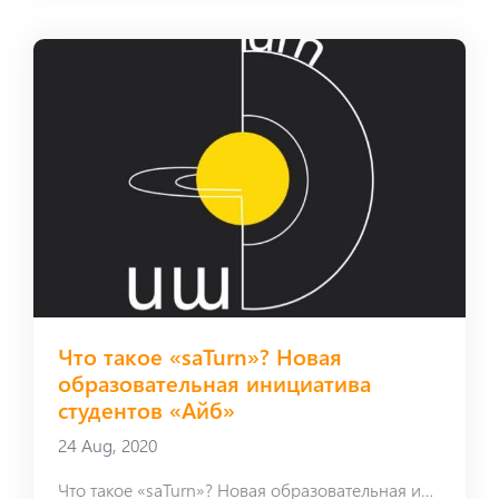
Что такое «saTurn»? Новая
образовательная инициатива
студентов «Айб»
24 Aug, 2020
Что такое «saTurn»? Новая образовательная инициатива студентов «Айб»