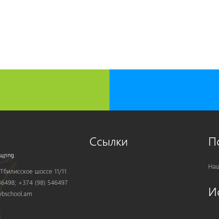
Ссылки
П
Наш
Тбилисское шоссе 11/11
6498; +374 (98) 546497
И
bschool.am