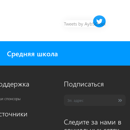
Twitter timeline 
Tweets by AybSchool
Средняя школа
оддержка
Подписаться
и спонсоры
сточники
Следите за нами в
социальных сетях