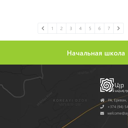
1
2
3
4
5
6
7
Начальная школа
Address
РА, Ереван, 
Phone
+374 (94) 54
Mail
welcome@ay