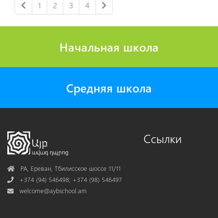
1
2
3
4
Начальная школа
Средняя школа
Ссылки
Address
РА, Ереван, Тбилисское шоссе 11/11
Phone
+374 (94) 546498; +374 (98) 546497
Mail
welcome@aybschool.am