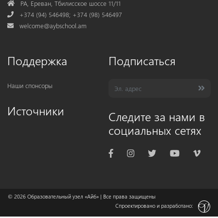
Address
РА, Ереван, Тбилисское шоссе 11/11
Phone
+374 (94) 546498; +374 (98) 546497
Mail
welcome@aybschool.am
Поддержка
Подписаться
Наши спонсоры
Источники
Следите за нами в
социальных сетях
© 2026
Образовательный узел «Айб»
| Все права защищены
Спроектировано и разработано: