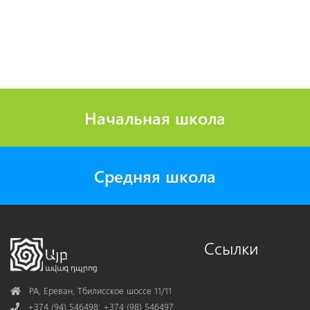
Начальная школа
Средняя школа
Ссылки
Address
РА, Ереван, Тбилисское шоссе 11/11
Phone
+374 (94) 546498; +374 (98) 546497